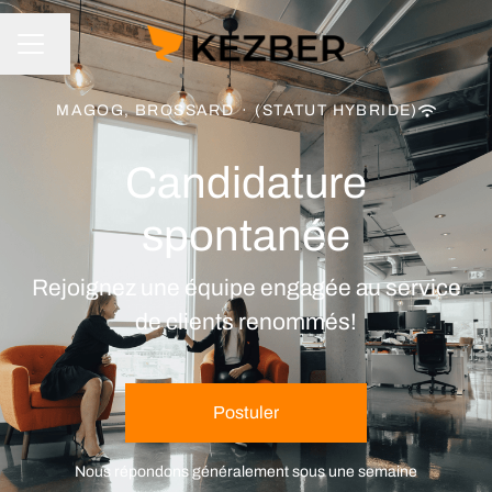
Changer la langue
Menu carrière
MAGOG, BROSSARD
·
(STATUT HYBRIDE)
Candidature
spontanée
Rejoignez une équipe engagée au service
de clients renommés!
Postuler
Nous répondons généralement sous
une semaine