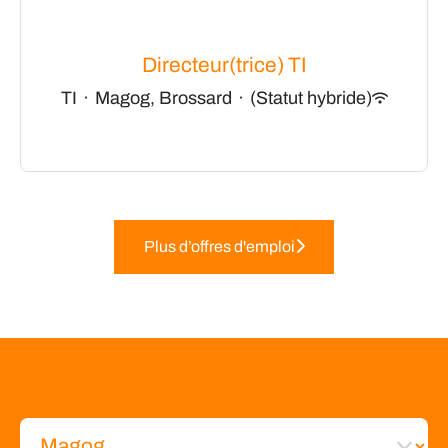
Directeur(trice) TI
TI
·
Magog, Brossard
·
(Statut hybride)
Plus d’offres d'emploi