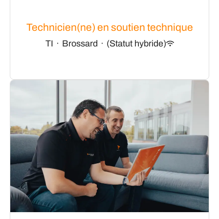
Technicien(ne) en soutien technique
TI
·
Brossard
·
(Statut hybride)